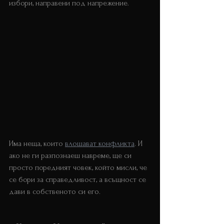
избори, направени под напрежение. 
Управление на конфликти
Има неща, които 
влошават конфликта
. И 
ако не ги разпознаеш навреме, ще си 
просто поредният човек, който мисли, че 
се бори за справедливост, а всъщност се 
дави в собственото си его.