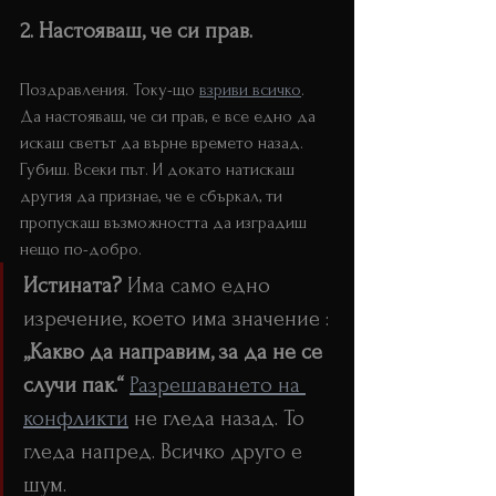
2. Настояваш, че си прав. 
Управление на конфликти
Поздравления. Току-що 
взриви всичко
.
Да настояваш, че си прав, е все едно да 
искаш светът да върне времето назад. 
Губиш. Всеки път. И докато натискаш 
другия да признае, че е сбъркал, ти 
пропускаш възможността да изградиш 
нещо по-добро.
Истината?
 Има само едно 
изречение, което има значение :
„Какво да направим, за да не се 
случи пак.“ 
Разрешаването на 
конфликти
 не гледа назад. То 
гледа напред. Всичко друго е 
шум.