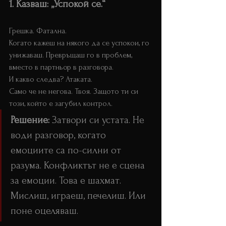
1. Казваш: „Успокой се.“ 
Управление на конфликти
Грешка. Фатална.
Когато кажеш на някого да се успокои, го 
унижаваш. Превръщаш го в проблем, 
вместо в партньор в разговора. 
И какво следва? Атаката. 
Само че не негова. Твоя. Защото ти си 
този, който е загубил контрол.
Решение:
 Затвори си устата. Не 
води разговор, когато 
емоциите са по-силни от 
разума. Конфликтът не е сцена 
за емоции. Това е шахмат. 
Мислиш, играеш, печелиш. Или 
поне оцеляваш.