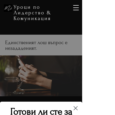
Уроци по
Лидерство &
Комуникация
Единственият лош въпрос е
незададеният.
Готови ли сте за