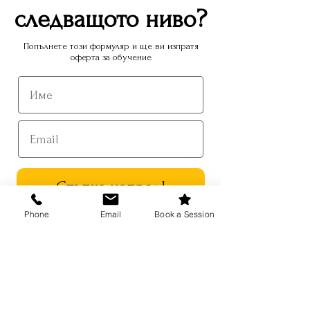
следващото ниво?
Име
Попълнете този формуляр и ще ви изпратя
оферта за обучение
Name
Фамилия
Email
Email
Стъпка напред!
Тема
Phone
Email
Book a Session
Съобщение