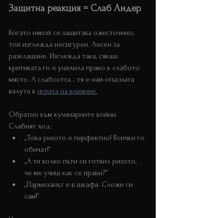
Защитна реакция = Слаб Лидер
Когато някой се защитава ожесточено, 
той изглежда несигурен. Лесен за 
разклащане. Изглежда така, сякаш 
критиката го е уцелила право в слабото 
място. А слабостта… тя е най-опасната 
валута в 
играта на влияние.
Обратно към кулинарните войни. 
Слабият ход:
„Това ризото е перфектно! Всички го 
обичат!“
„А ти колко пъти си готвил ризото, 
че ме учиш как се прави?“
„Пармезанът е в шкафа. Сложи си 
сам!“