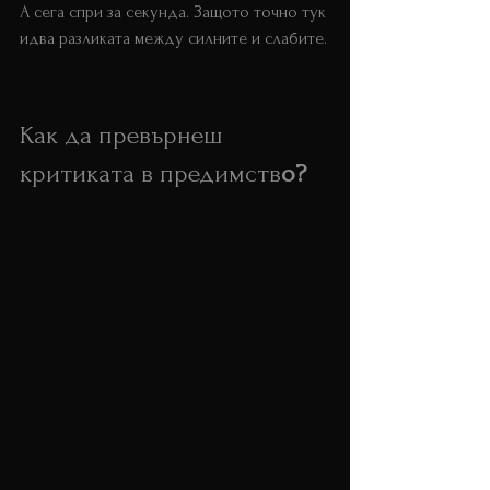
А сега спри за секунда. Защото точно тук 
идва разликата между силните и слабите.
Как да превърнеш 
критиката в предимств
о? 
Лидер защитна реакция