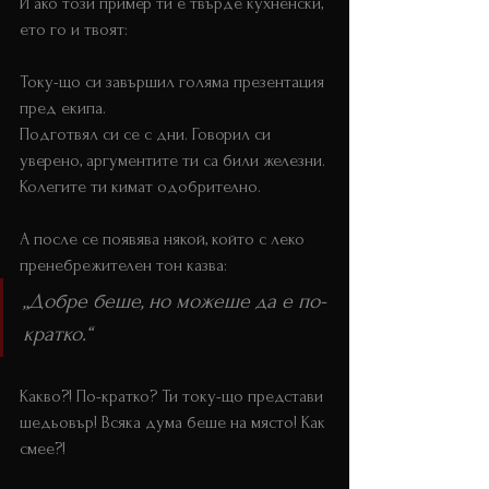
И ако този пример ти е твърде кухненски, 
ето го и твоят:
Току-що си завършил голяма презентация 
пред екипа. 
Подготвял си се с дни. Говорил си 
уверено, аргументите ти са били железни. 
Колегите ти кимат одобрително. 
А после се появява някой, който с леко 
пренебрежителен тон казва:
„Добре беше, но можеше да е по-
кратко.“
Какво?! По-кратко? Ти току-що представи 
шедьовър! Всяка дума беше на място! Как 
смее?!