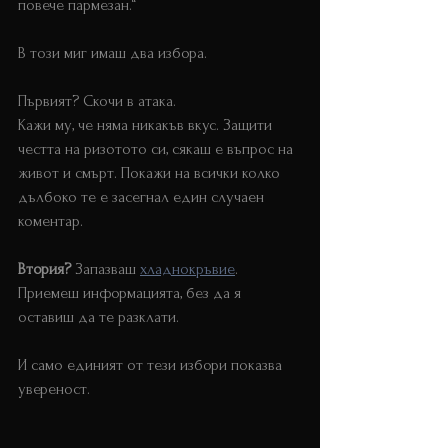
повече пармезан.“
В този миг имаш два избора. 
Лидер 
защитна реакция
Първият? Скочи в атака. 
Кажи му, че няма никакъв вкус. Защити 
честта на ризотото си, сякаш е въпрос на 
живот и смърт. Покажи на всички колко 
дълбоко те е засегнал един случаен 
коментар.
Втория?
 Запазваш 
хладнокръвие
. 
Приемеш информацията, без да я 
оставиш да те разклати.
И само единият от тези избори показва 
увереност. 
Лидер защитна реакция