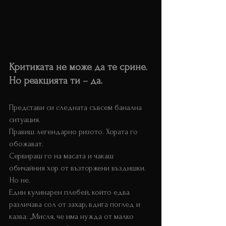
Критиката не може да те срине. 
Но реакцията ти – да. 
Лидер 
защитна реакция
Представи си следната съвсем банална 
ситуация. 
Лидер защитна реакция
Правиш легендарно ризото. Хората го 
обожават. 
Сервираш го на масата и чакаш 
обичайния хор от възторжени въздишки. 
Но не. 
Един кулинарен плебей, който едва 
различава сол от захар, вдига поглед и 
казва: „Мисля, че има нужда от малко 