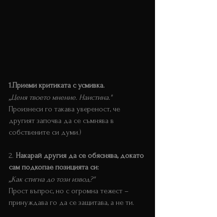
1.Приеми критиката с усмивка.
„
Ценя твоето мнение. Наистина."
Произнеси го такава увереност, че 
другият започва да се съмнява в 
собствените си думи.)
2. 
Накарай другия да се обяснява, докато 
сам подкопае позицията си:
„
Как стигна до този извод?"
Прост въпрос, но с огромна тежест – 
принуждава го да се защитава, а не ти.