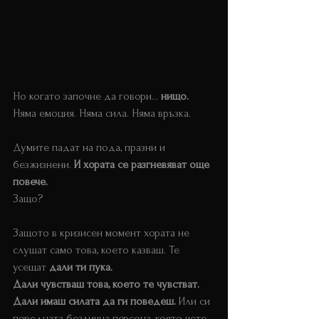
Но когато започне да говори… 
нищо.
Няма емоция. Няма сила. Няма връзка. 
Думите падат на пода, празни и 
безжизнени. 
И хората се разгневяват още 
повече.
Защо?
Защото в кризисен момент хората не 
слушат само това, което казваш. Те 
усещат 
дали ти пука.
Дали чувстваш това, което те чувстват. 
Дали имаш силата да ги поведеш. 
Или си 
поредната безлична персона, която чете 