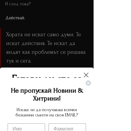
И след това?
Действай.
Хората не искат само думи. Те 
искат действия. Те искат да 
видят как проблемът се решава 
тук и сега.
Готови ли сте за
Всяка секунда забавяне ти струва 
доверие. Всяко грешно движение ти 
следващото ниво?
Не пропускай Новини &
струва авторитет. Всяка слаба стратегия 
Хитрини!
ти струва контрол върху ситуацията.
Попълнете този формуляр и ще ви изпратя
оферта за обучение
Искаш ли да получаваш всички
Затова стратегията не е просто „да 
безценни съвети на своя EMAIL?
Name
кажеш правилното нещо“. Стратегията е 
да 
направиш правилното нещо
, в 