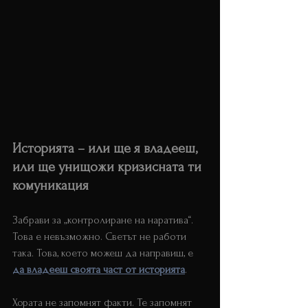
Историята – или ще я владееш, 
или ще унищожи кризисната ти 
комуникация
Забрави за „контролиране на наратива“. 
Това е невъзможно. Светът не работи 
така. Това, което можеш да направиш, е 
да владееш своята част от историята
.
Хората не запомнят факти. Те запомнят 