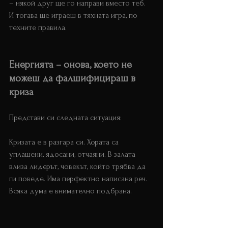
– някой друг ще го направи вместо теб. 
И тогава ще играеш в тяхната игра, по 
техните правила.
Енергията – онова, което не 
можеш да фалшифицираш в 
криза
Представи си следната ситуация:
Кризата е в разгара си. Хората са 
уплашени, ядосани, отчаяни. В залата 
влиза лидерът, човекът, който трябва да 
ги поведе. Има перфектно написана реч. 
Всяка дума е внимателно подбрана.