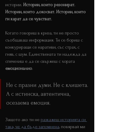
истории
. 
Истории, които резонират. 
Истории, които докосват. Истории, които 
ги карат да се чувстват.
Когато говориш в криза, ти не просто 
съобщаваш информация. Ти се бориш с 
конкуриращи се наративи, със страх, с 
гняв, с шум. Единствената ти надежда да 
спечелиш е да се свържеш с хората 
емоционално
.
Не с празни думи. Не с клишета. 
А с истинска, автентична, 
осезаема емоция
.
Защото ако ти не 
разкажеш историята си 
така, че да бъде запомнена
, повярвай ми 