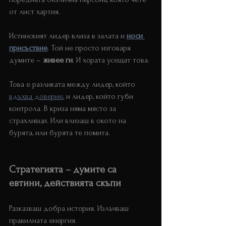
от лист хартия.
Истинският лидер влиза в залата и 
носи 
присъствие
. Той не просто изговаря 
думите – 
живее ги
. И хората усещат това.
Това е разликата между лидер, който 
вдъхва доверие
, и лидер, който губи 
контрола. В криза няма място за 
страхливци. Или влизаш в окото на 
бурята, или бурята те помита.
Стратегията – думите са 
евтини, действията скъпи
Разказваш добра история. Излъчваш 
правилната енергия.