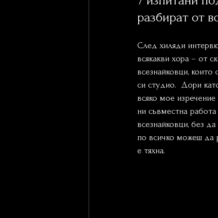
7 изпитани по
разбират от в
След хиляди интервют
всякакви хора – от 
всезнайковци, които 
си студио.  Дори кат
всяко мое изречение 
ни съвместна работа 
всезнайковци, без да
по всичко можеш да р
е тяхна.