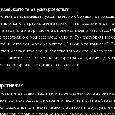
идея“, която те да усъвършенстват
бичат да изпълняват чужди идеи, но обожават да раздава
пция като „първоначален вариант“ и ги подканете да я до
 в задачата и дори може да приемат идеята като своя. (
е безотказно с моя всезнаещ клиент.) Тук ключовият моме
те" идеята си и дори да кажете: "Отлично го измисли!". Си
 тази малка битка срещу собственото си его. Дългосрочн
всезнайкото все повече ще ви търси за идеи, а вие ще мож
не на опърничавата", както аз правя сега.
противник
ковците да станат ваши верни почитатели или да приемат
ие. Но ако подходите стратегически, те могат да бъдат 
ия подход ще спечелите тяхното доверие и дори уважение
това кой е прав, а в това кой може да убеди другия в сво