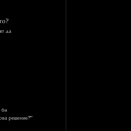
то?
ят да 
 би 
ова решение?"“ 