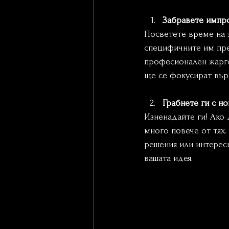
Забравете импро
Посветете време на з
специфичните им пре
професионален жаргон
ще се фокусират върх
Грабнете ги с н
Изненадайте ги! Ако 
много повече от тях.
решения или интерес
вашата идея.