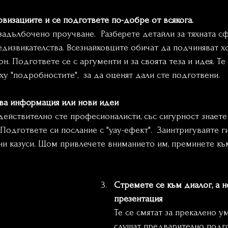
визациите и се подгответе по-добре от всякога.
адълбочено проучване.  Разберете детайли за тяхната сф
дизвикателства. Всезнайковците обичат да подчиняват хо
. Подгответе се с аргументи и за своята теза и идея. Те 
у "подробностите",  за да оценят дали сте подготвени.
ова информация или нови идеи
действително сте професионалисти, със сигурност знаете
 Подгответе си послание с "уау-ефект".  Заинтригувайте ги
ни казуси. Щом привлечете вниманието им, преминете къ
Стремете се към диалог, а н
презентация
Те се смятат за прекалено ум
слушат предварително подг