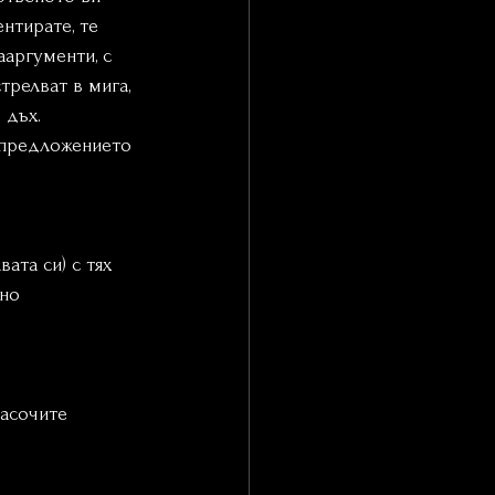
нтирате, те 
аргументи, с 
трелват в мига, 
дъх.  
 предложението 
ата си) с тях 
но 
насочите 