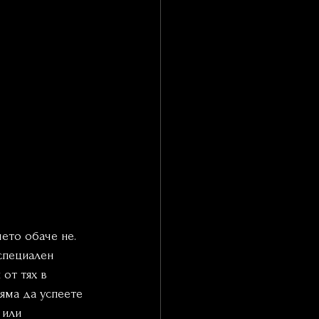
ето обаче не.  
специален 
от тях в 
яма да успеете 
 или 