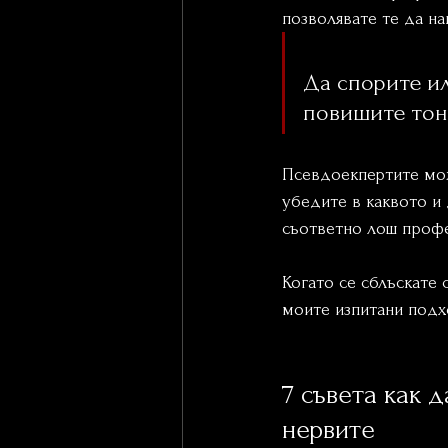
позволявате те да на
Да спорите ил
повишите тон,
Псевдоекпертите може
убедите в каквото и 
съответно лош профе
Когато се сблъскате 
моите изпитани подхо
7 съвета как д
нервите