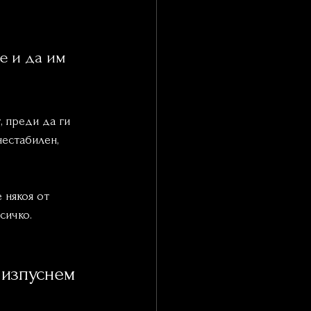
е и да им 
, преди да ги 
естабилен, 
 някоя от 
сичко.
 изпуснем 