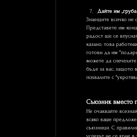
Дайте им „груба 
Знаещите всичко не о
Представете им конце
радост ще се впуснат
казано, това работеш
готови да им "подари
можете да спечелите
бъде за вас, защото 
похвалите с "укротява
Съюзник вместо 
Не очаквайте всезнай
всяко ваше предложен
съюзници. С правилн
успехът не се крие в 