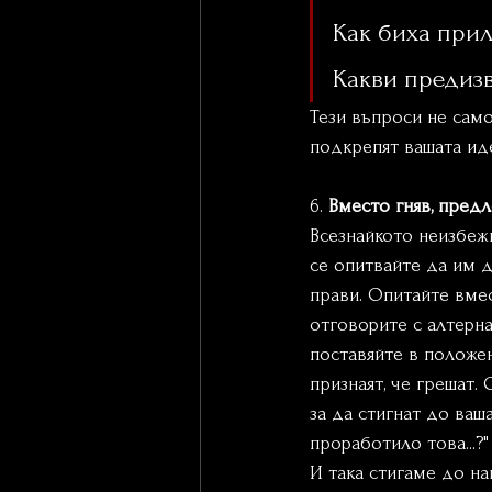
Как биха при
Какви предиз
Тези въпроси не само
подкрепят вашата иде
6. 
Вместо гняв, пред
Всезнайкото неизбежн
се опитвайте да им до
прави. Опитайте вмес
отговорите с алтерна
поставяйте в положен
признаят, че грешат.
за да стигнат до ваша
проработило това...?
И така стигаме до н