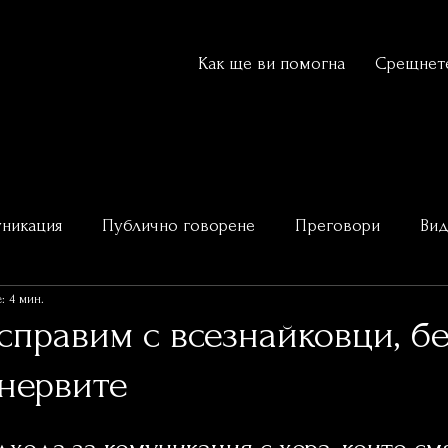
Как ще ви помогна
Срещнете
никация
Публично говорене
Преговори
Ви
: 4 мин.
ай-добрите оратори
 справим с всезнайковци, бе
нервите