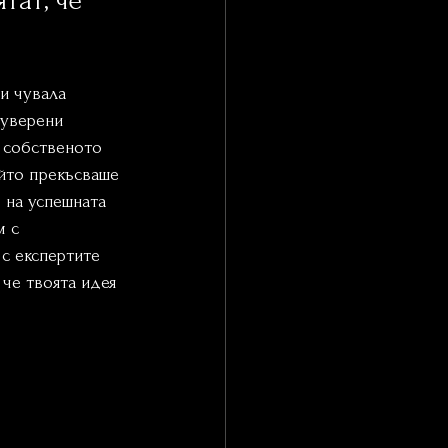
тат, че 
и чувала 
оуверени 
в собственото 
ойто прекъсваше 
 на успешната 
 с 
с експертите  
 че твоята идея 