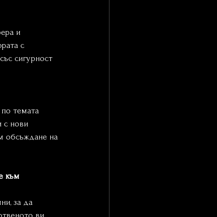
ера и 
рата с 
със сигурност 
 по темата 
 с нови 
м обсъждане на 
е към 
ни, за да 
отвеното ви 