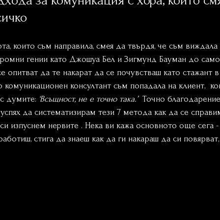
дхода за комуникация с хора, които смя
сичко
а, които съм направила, смея да твърдя, че съм виждала 
скромни гении като Джошуа Бел и Зигмунд Бауман до сам
се опитват да те накарат да се почувстваш като стажант 
о комуникационен консултант съм попадала на клиент,  к
с думите: 
‘Всъщност, не е точно така.’
  Точно благодарение
успях да систематизирам тези 7 метода как да се справим
 си изпуснем нервите . Нека ви кажа основното още сега - 
аботиш, стига да знаеш как да ги накараш да си повярват,