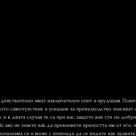
 действително имат изключителен опит и ерудиция. Повеч
ното самочувствие и усещане за превъзходство изискват 
 и в двата случая те са при вас, защото вие сте по-добри 
о ако не знаете как да превземете крепостта им от его, н
онализма си и може с изненада да се видите как правите