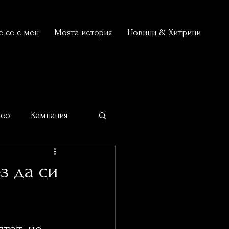
 се с мен
Моята история
Новини & Хитрини
део
Кампания
з да си