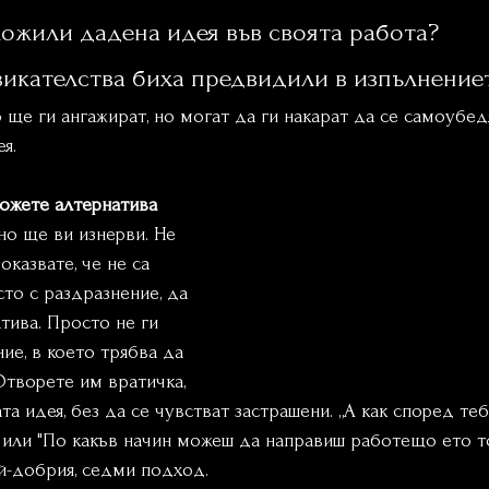
ложили дадена идея във своята работа?
викателства биха предвидили в изпълнение
 ще ги ангажират, но могат да ги накарат да се самоубед
я.
ложете алтернатива
о ще ви изнерви. Не 
казвате, че не са 
то с раздразнение, да 
тива. Просто не ги  
ие, в което трябва да 
 Отворете им вратичка, 
та идея, без да се чувстват застрашени. „А как според теб
" или "По какъв начин можеш да направиш работещо ето т
ай-добрия, седми подход.