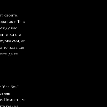
т своите. 
развият. Те с 
Между нас 
нт е да сте 
гурна съм, че 
о точката ще 
ете да се 
 "без бой" 
ценни 
. Помнете, че 
ята гледна 