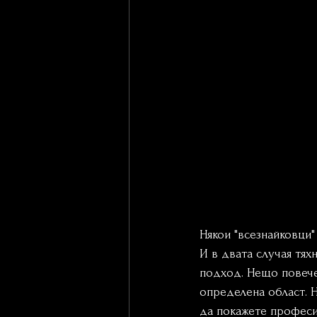
Някои "всезнайковци"
И в двата случая тях
подход. Нещо повече,
определена област. Н
да покажете професи