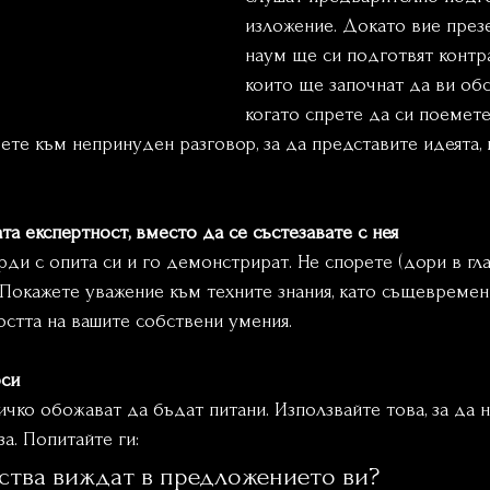
изложение. Докато вие презе
наум ще си подготвят контра
които ще започнат да ви обс
когато спрете да си поемете 
ете към непринуден разговор, за да представите идеята,
та експертност, вместо да се състезавате с нея
рди с опита си и го демонстрират. Не спорете (дори в глав
 Покажете уважение към техните знания, като същевремен
остта на вашите собствени умения.
оси
чко обожават да бъдат питани. Използвайте това, за да 
за. Попитайте ги:
ства виждат в предложението ви?