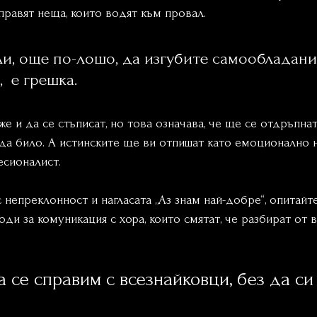
правят неща, които водят към провал.
и, още по-лошо, да изгубите самообладани
  е грешка. 
 и да се стъписат, но това означава, че ще се отдръпнат
да било. А истинските ще ви отпишат като емоционално н
сионалист.
с непреклонност и нагласата „Аз знам най-добре“, опитайте
ди за комуникация с хора, които смятат, че разбират от в
а се справим с всезнайковци, без да си