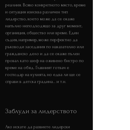
реалния. Всяко конкретното място, време 
и ситуация изисква различен тип 
лидерство, което може да се окаже 
напълно неподходящо за друг момент, 
органиция, общество или време. Един 
съдия, например, може перфектно да 
ръководи заседания по наказателно или 
гражданско дело и да се окаже пълен 
провал като шеф на оживено бистро по 
време на обяд. Главният готвач е 
господар на кухнята, но едва ли ще се 
справи в детска градина... и т.н.
Заблуди за лидерството
Ако искате да развиете лидерски 