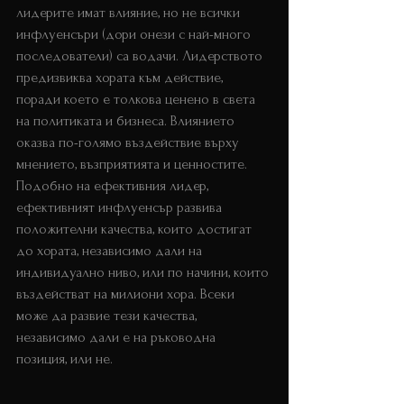
лидерите имат влияние, но не всички 
инфлуенсъри (дори онези с най-много 
последователи) са водачи. Лидерството 
предизвиква хората към действие, 
поради което е толкова ценено в света 
на политиката и бизнеса. Влиянието 
оказва по-голямо въздействие върху 
мнението, възприятията и ценностите. 
Подобно на ефективния лидер, 
ефективният инфлуенсър развива 
положителни качества, които достигат 
до хората, независимо дали на 
индивидуално ниво, или по начини, които 
въздействат на милиони хора. Всеки 
може да развие тези качества, 
независимо дали е на ръководна 
позиция, или не.