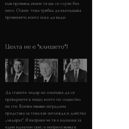
към промяна, иначе тя ще се случи без 
него. Освен  това трябва да въплъщава 
промените, които иска да види.
Целта не е "клишето"!
Да станете лидер не означава да се 
превърнете в нещо, което по същество 
не сте. Всички имаме изградена 
представа за това как изглежда и действа 
„лидерът“. И въпреки че тя е идеална за 
един идеален свят, е неприложима в 