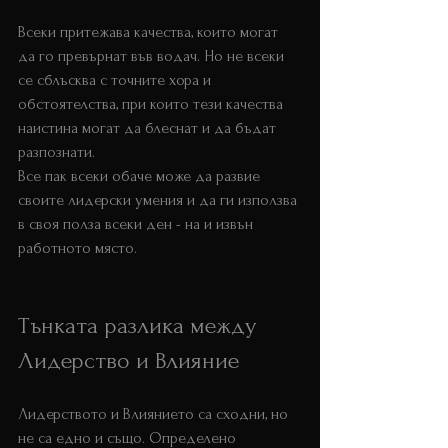
Всеки притежава качества, които могат 
да го превърнат във водач. Но не всеки 
се сблъсква с точните хора и 
обстоятелства, при които тези качества 
наистина могат да блеснат и да бъдат 
разпознати. 
Все пак всеки обаче може да развие 
своите лидерски умения и да ги използва 
в своя полза всеки ден - на и извън 
работното място.
Тънката разлика между 
Лидерство и Влияние
Лидерството и Влиянието са сходни, но 
не са едно и също. Определено 