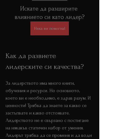
Искате да разширите 
влиянието си като лидер?
Нека ви помогна!
Как да развиете 
лидерските си качества?
За лидерството има много книги, 
обучения и ресурси. Но основното, 
което ви е необходимо, е здрав разум. И 
ценности! Трябва да знаете за какво се 
застъпвате и какво отстоявате. 
Лидерството не е свързано с постигане 
на някакъв статичен набор от умения. 
Лидерът трябва да се променя и да води 