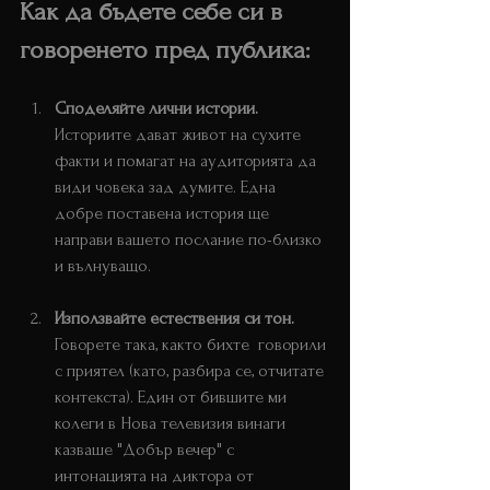
Как да бъдете себе си в 
говоренето пред публика:
Споделяйте лични истории. 
Историите дават живот на сухите 
факти и помагат на аудиторията да 
види човека зад думите. Една 
добре поставена история ще 
направи вашето послание по-близко 
и вълнуващо.
Използвайте естествения си тон.
Говорете така, както бихте  говорили 
с приятел (като, разбира се, отчитате 
контекста). Един от бившите ми 
колеги в Нова телевизия винаги 
казваше "Добър вечер" с 
интонацията на диктора от 