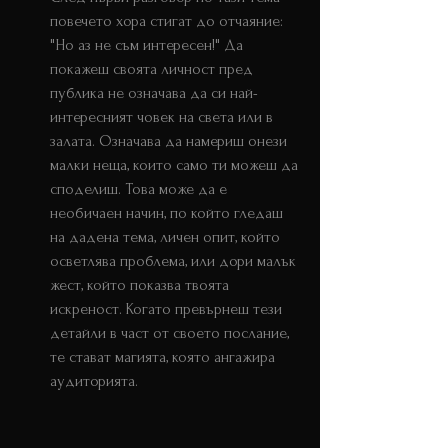
повечето хора стигат до отчаяние: 
"Но аз не съм интересен!" Да 
покажеш своята личност пред 
публика не означава да си най-
интересният човек на света или в 
залата. Означава да намериш онези 
малки неща, които само ти можеш да 
споделиш. Това може да е 
необичаен начин, по който гледаш 
на дадена тема, личен опит, който 
осветлява проблема, или дори малък 
жест, който показва твоята 
искреност. Когато превърнеш тези 
детайли в част от своето послание, 
те стават магията, която ангажира 
аудиторията.