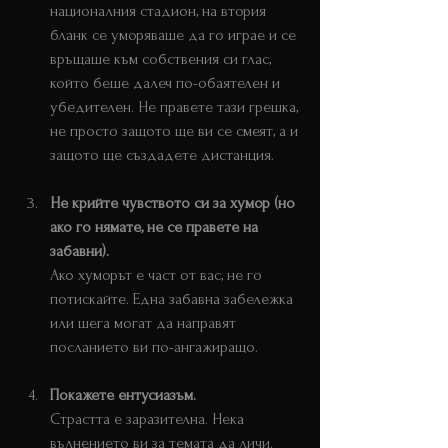
националния стадион, на втория 
бланк се уморяваше да го играе и се 
връщаше към собствения си глас, 
който беше далеч по-обаятелен и 
убедителен. Не правете тази грешка, 
не просто защото ще ви се смеят, а и 
защото ще създадете дистанция.
Не крийте чувството си за хумор (но 
ако го нямате, не се правете на 
забавни).
Ако хуморът е част от вас, не го 
потискайте. Една забавна забележка 
или шега могат да направят 
посланието ви по-ангажиращо.
Покажете ентусиазъм.
Страстта е заразителна. Нека 
вълнението ви за темата да личи. 