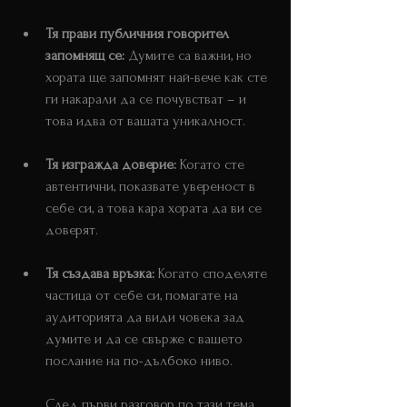
Тя прави публичния говорител 
запомнящ се:
 Думите са важни, но 
хората ще запомнят най-вече как сте 
ги накарали да се почувстват – и 
това идва от вашата уникалност.
Тя изгражда доверие:
 Когато сте 
автентични, показвате увереност в 
себе си, а това кара хората да ви се 
доверят.
Тя създава връзка:
 Когато споделяте 
частица от себе си, помагате на 
аудиторията да види човека зад 
думите и да се свърже с вашето 
послание на по-дълбоко ниво.
След първи разговор по тази тема 