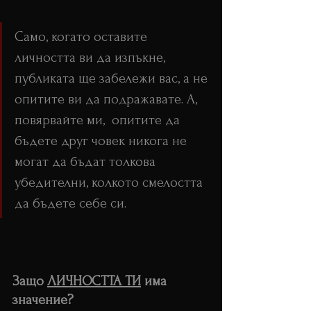
Само, когато оставите 
личността ви да изпъкне, 
публиката ще забележи вас, а не 
опитите ви да подражавате. А, 
повярвайте ми,  опитите да 
бъдете друг човек никога не 
могат да бъдат толкова 
убедителни, колкото смелостта 
да бъдете себе си.
Защо 
ЛИЧНОСТТА ТИ
 има 
значение?