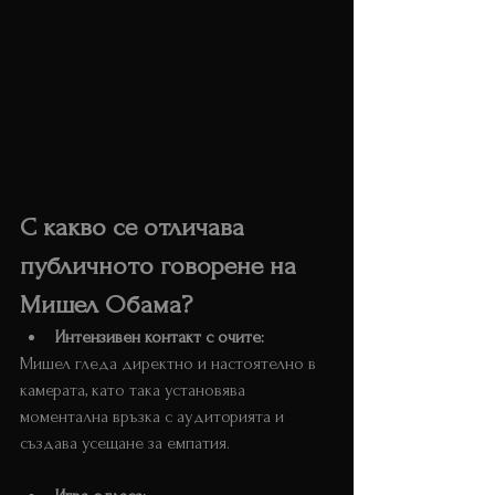
С какво се отличава 
публичното говорене на 
Мишел Обама?
Интензивен контакт с очите: 
Мишел гледа директно и настоятелно в 
камерата, като така установява 
моментална връзка с аудиторията и 
създава усещане за емпатия.