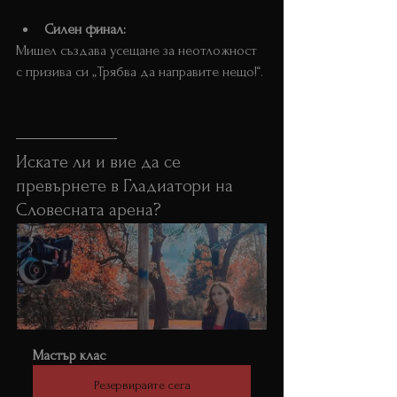
Силен финал:
Мишел създава усещане за неотложност 
с призива си „Трябва да направите нещо!“. 
Искате ли и вие да се 
превърнете в Гладиатори на 
Словесната арена?
Мастър клас
Резервирайте сега