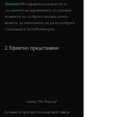
Хитрина: 
Метафорите, контрастът и 
дължината на изреченията са основни 
елементи на доброто писане, които 
можете да използвате, за да подобрите 
следващата си публична реч.
2. Ефектно представяне
снимка "Ню Йоркър"
Големите оратори подчертават някоя 