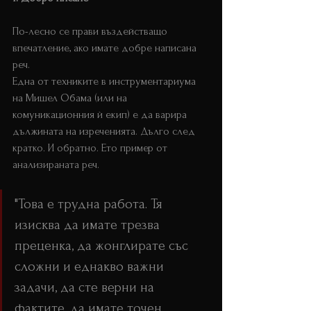
По-лесно се прави въздействащо 
впечатление, ако имате добре написана 
реч.
Една от техниките в инструментариума 
на Мишел Обама (или на 
комуникационния ѝ екип) е да варира 
дължината на изреченията. Дълго след 
кратко. И обратно. Ето пример от 
анализираната реч.
"Това е трудна работа. Тя 
изисква да имате трезва 
преценка, да жонглирате със 
сложни и еднакво важни 
задачи, да сте верни на 
фактите, да имате точен 