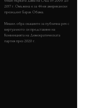
беше първата дама на САЩ от 2009 до 
2017 г. Омъжена е за 44-ия американски 
президент Барак Обама. 
Мишел обра овациите за публична реч с 
виртуалното си представяне на 
Конвенцията на Демократическата 
партия през 2020 г.