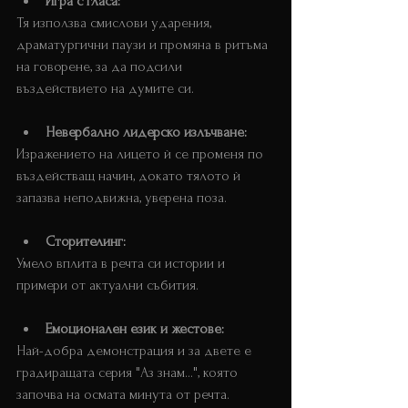
Игра с гласа: 
Тя използва смислови ударения, 
драматургични паузи и промяна в ритъма 
на говорене, за да подсили 
въздействието на думите си.
Невербално лидерско излъчване:
Изражението на лицето ѝ се променя по 
въздействащ начин, докато тялото ѝ 
запазва неподвижна, уверена поза. 
Сторителинг: 
Умело вплита в речта си истории и 
примери от актуални събития. 
Емоционален език и жестове: 
Най-добра демонстрация и за двете е 
градиращата серия "Аз знам...", която 
започва на осмата минута от речта.