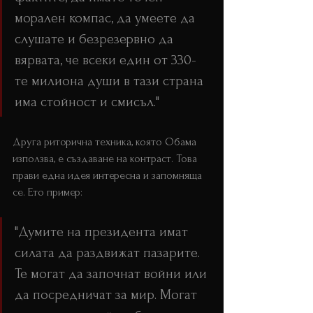
морален компас, да умеете да 
слушате и безрезервно да 
вярвата, че всеки един от 330-
те милиона души в тази страна 
има стойност и смисъл."
Друга риторична техника, която Обама 
използва, е създаване на контраст. Това 
прави една идея интересна и запомняща 
се. Ето пример:
"Думите на президента имат 
силата да раздвижат пазарите. 
Те могат да започнат войни или 
да посредничат за мир. Могат 