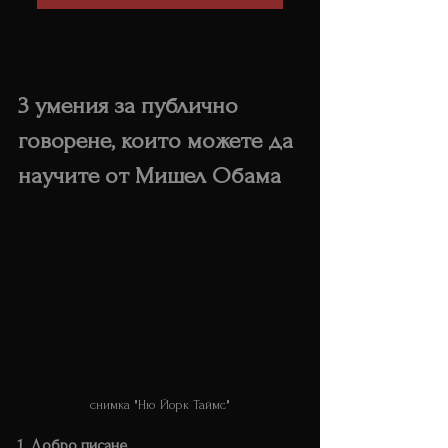
3 умения за публично 
говорене, които можете да 
научите от Мишел Обама
снимка "Ню Йорк Таймс"
1. Добро писане