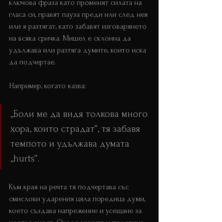
ключова фраза като променят силата на 
гласа си, правят пауза преди или след нея 
или я разтягат, като забавят изговарянето 
на всяка сричка. Мишел е склонна да 
удължава или разтяга думите, които иска 
да подчертае.
Например, когато казва: 
„Боли ме да видя толкова много 
хора, които страдат“, тя забавя 
темпото и удължава думата 
„hurts“.
Към края на речта тя подчертава със 
смислови ударения цяла поредица думи, 
което създава напрежение и усещане за 