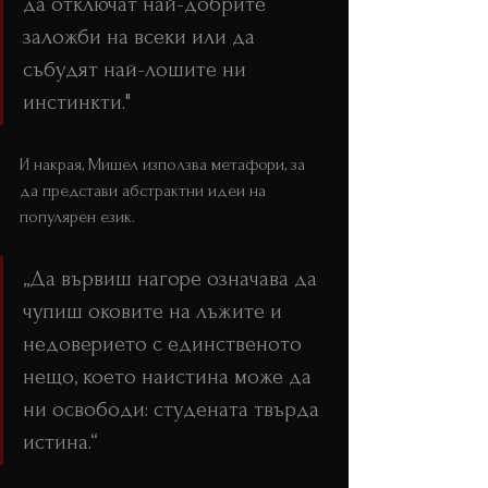
да отключат най-добрите 
заложби на всеки или да 
събудят най-лошите ни 
инстинкти."
И накрая, Мишел използва метафори, за 
да представи абстрактни идеи на 
популярен език.
„Да вървиш нагоре означава да 
чупиш оковите на лъжите и 
недоверието с единственото 
нещо, което наистина може да 
ни освободи: студената твърда 
истина.“