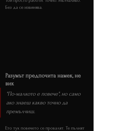
Той просто работи. Точно. Мълчаливо. 
Без да се извинява.
Разумът предпочита намек, не 
вик  
лидерство тиха увереност
"По-малкото е повече", но само 
ако знаеш какво точно да 
премълчиш.
Ето тук повечето се провалят. Те пълнят 