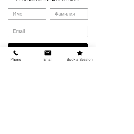
Научи се да говориш така, че да не се 
Name
налага да повишаваш тон. Светът слуша 
внимателно, когато усеща, че говори 
Email
някой, който може да си позволи да 
мълчи.
Стъпка напред!
Абонирам се!
Тишината е ход, не 
Phone
Email
Book a Session
отсъствие 
лидерство тиха 
увереност
Лидерството
, което оставя място за 
размисъл, е 
лидерство, което създава 
съмишленици
, не последователи. Когато 
хората сами достигнат до извода, когато 
усетят стойността без тя да им бъде 
натрапена – тогава вече не просто 