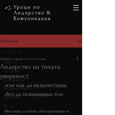
Уроци по
Лидерство &
Комуникация
Публикация
All Posts
11.06.2025 г.
време за четене: 3 мин.
All Posts
Лидерство на тихата
Лидерство
увереност
Комуникация
или как да въздействаш, 
Публично говорене
без да повишаваш тон 
Преговори
лидерство тиха увереност
Видео
Има нещо дълбоко обезоръжаващо в 
Кампания