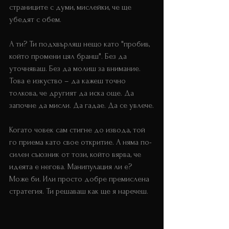
страниците с думи, мислейки, че ще 
убедят с обем. 
А ти? Ти подхвърляш нещо като "пробив, 
който промени цял бранш". Без да 
уточняваш. Без да молиш за внимание. 
Това е изкуство – да кажеш точно 
толкова, че другият да иска още. Да 
започне да мисли. Да гадае. Да се увлече.
Когато човек сам стигне до извода, той 
го приема като свое откритие. А няма по-
силен съюзник от този, който вярва, че 
идеята е негова. Манипулация ли е? 
Може би. Или просто добре премислена 
стратегия. Ти решаваш как ще я наречеш.