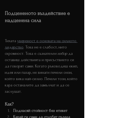
Подцененото въздействие е 
надценена сила 
лидерство тиха 
увереност
Тихата 
увереност е основата на силното 
лидерство
. Това не е слабост, нито 
скромност. Това е 
съзнателен избор
 да 
оставиш действията и присъствието си 
да говорят сами. Когато ръководиш екип, 
идея или пазар, не винаги печели онзи, 
който вика най-силно. Печели този, който 
кара останалите да замълчат и да се 
заслушат.
Как? 
Лидерство на тихата увереност
Поднасяй стойност без етикет
Карай ги сами да сглобят пъзела