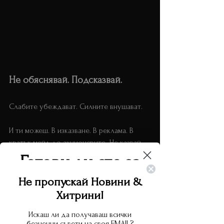
Не обяснявай. Подсказвай. 
лидерство тиха увереност
Слабите убеждават. Силните внушават. 
И ти можеш. В изказване. В реклама. В 
кратък мейл до акционерите. Не казвай 
"нашият продукт е най-добър." Кажи "има 
Готови ли сте за
нещо в този продукт, което накара 
следващото ниво?
конкуренцията да се оглежда." Остави ги 
Не пропускай Новини &
да попитат какво е това "нещо". Остави 
Хитрини!
ги да копаят.
Попълнете този формуляр и ще ви изпратя
оферта за обучение
Искаш ли да получаваш всички
безценни съвети на своя EMAIL?