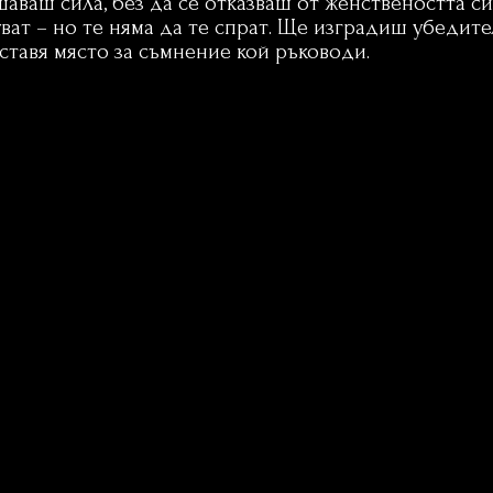
шаваш сила, без да се отказваш от женствеността си
ат – но те няма да те спрат. Ще изградиш убедит
оставя място за съмнение кой ръководи.
Обучение -