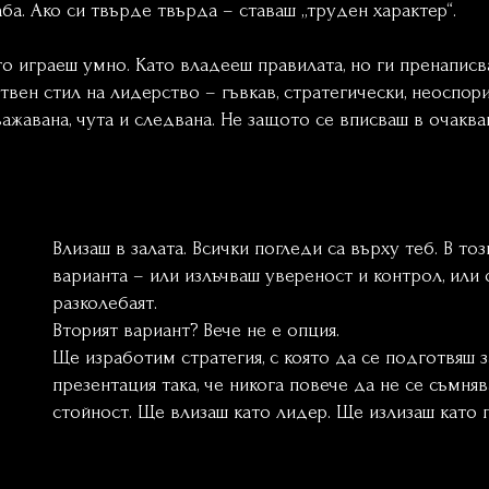
ба. Ако си твърде твърда – ставаш „труден характер“.
то играеш умно. Като владееш правилата, но ги пренаписв
твен стил на лидерство – гъвкав, стратегически, неоспор
ажавана, чута и следвана. Не защото се вписваш в очаква
Влизаш в залата. Всички погледи са върху теб. В т
варианта – или излъчваш увереност и контрол, или
разколебаят.
Вторият вариант? Вече не е опция.
Ще изработим стратегия, с която да се подготвяш з
презентация така, че никога повече да не се съмня
стойност. Ще влизаш като лидер. Ще излизаш като 