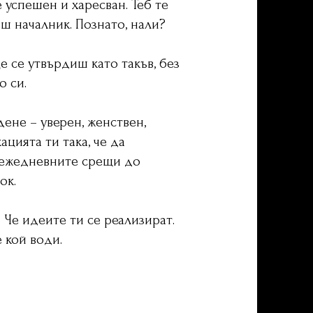
 успешен и харесван. Теб те
ш началник. Познато, нали?
и
ще се утвърдиш като такъв, без
о си.
ене – уверен, женствен,
цията ти така, че да
т ежедневните срещи до
ок.
. Че идеите ти се реализират.
 кой води.