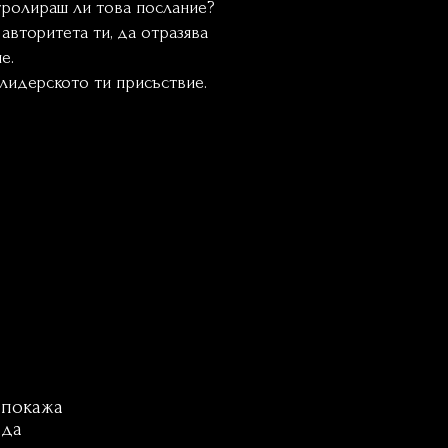
тролираш ли това послание?
авторитета ти, да отразява
е.
лидерското ти присъствие.
 покажа
 да