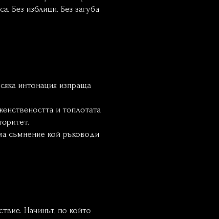
а. Без изблици. Без загуба
 всяка интонация изпраща
женствеността и топлотата
торитет.
яма съмнение кой ръководи
твие. Начинът, по който