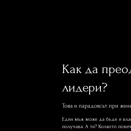
Как да прео
лидери?
Обу
Това е парадоксът при же
Един мъж може да бъде и влас
получава. А ти? Колкото пове