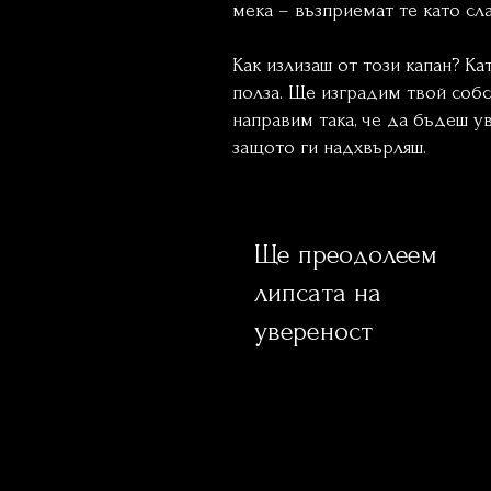
мека – възприемат те като сла
Как излизаш от този капан? Ка
полза. Ще изградим твой собс
направим така, че да бъдеш ув
защото ги надхвърляш.
Ще преодолеем
липсата на
увереност
Лидерство
обучение жени лидери