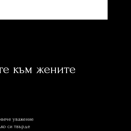
те към жените
ени Лидери
повече уважение
Ако си твърде