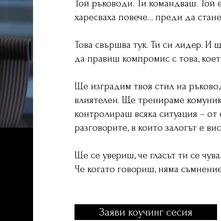
Той ръководи. Ти командваш. Той е
харесваха повече… преди да стане
Лидерство обучение жени лидер
Това свършва тук. Ти си лидер. И 
да правиш компромис с това, коет
Ще изградим твоя стил на ръковод
влиятелен. Ще тренираме комуника
контролираш всяка ситуация – о
разговорите, в които залогът е вис
Ще се увериш, че гласът ти се чува
Че когато говориш, няма съмнение
Заяви коучинг сесия