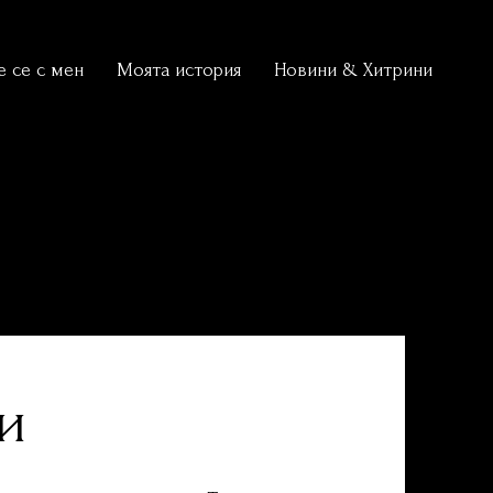
 се с мен
Моята история
Новини & Хитрини
ри
Обучение