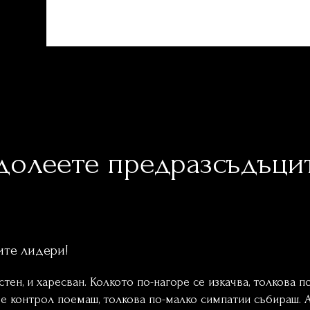
долеете предразсъдъци
чение - Лидерство - Ж
ните лидери!
Лидерство - Обучение
тен, и харесван. Колкото по-нагоре се изкачва, толкова 
че контрол поемаш, толкова по-малко симпатии събираш. 