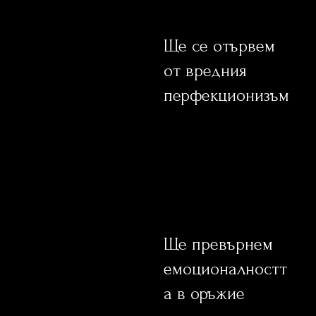
Ще се отървем
от вредния
перфекционизъм
Ще превърнем
емоционалностт
а в оръжие