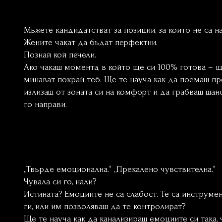
Мъжете кандидатстват за позиции, за които не са 
Жените чакат да бъдат перфектни.
Познай кой печели.
Ако чакаш момента, в който ще си 100% готова – 
минават покрай теб. Ще те науча как да поемаш пр
излизаш от зоната си на комфорт и да грабваш шан
го направи.
„Твърде емоционална.“ „Прекалено чувствителна.“
Чувала си го, нали?
Истината? Емоциите не са слабост. Те са инструмен
ги, или им позволяваш да те контролират?
Ще те науча как да канализираш емоциите си така,