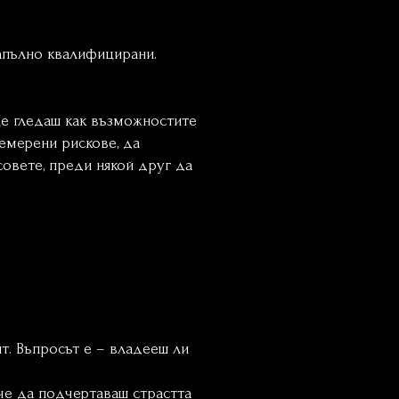
напълно квалифицирани.
ще гледаш как възможностите
емерени рискове, да
совете, преди някой друг да
т. Въпросът е – владееш ли
 че да подчертаваш страстта