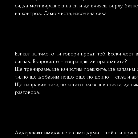
си, да мотивираш екипа си и да влияеш върху бизнес
на контрол. Само чиста, насочена сила.
Езикът на тялото ти говори преди теб. Всеки жест,
сигнал. Въпросът е – изпращаш ли правилните?
Ще тренираме, ще изчистим грешките, ще запазим 
ти, но ще добавим нещо още по-ценно – сила и ав
Ще направим така, че когато влезеш в стаята, да н
разговора.
Лидерският имидж не е само думи – той е и присъс