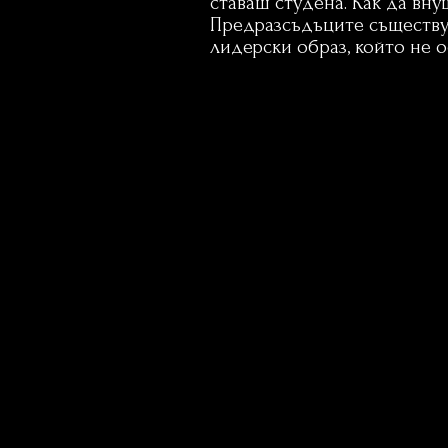
ставаш студена. Как да вну
Предразсъдъците съществув
лидерски образ, който не 
Лидерство - Жени Лидери