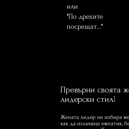
или
"По дрехите
посрещат..."
Превърни своята ж
лидерски стил!
Лиде
Жената лидер не избира ме
как да излъчваш емпатия, б