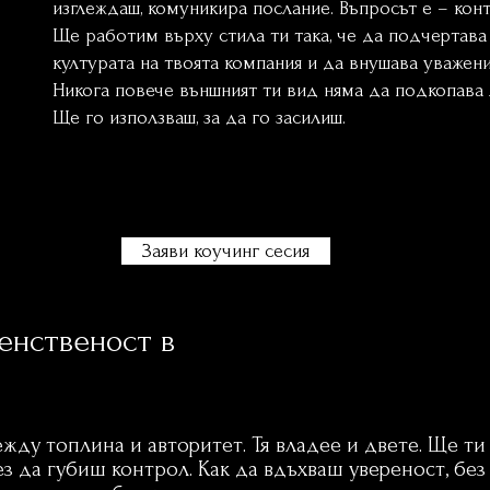
изглеждаш, комуникира послание. Въпросът е – кон
Ще работим върху стила ти така, че да подчертава 
културата на твоята компания и да внушава уважени
Никога повече външният ти вид няма да подкопава 
Ще го използваш, за да го засилиш.
Заяви коучинг сесия
енственост в
рство обучение жени лидери
жду топлина и авторитет. Тя владее и двете. Ще ти
ез да губиш контрол. Как да вдъхваш увереност, без