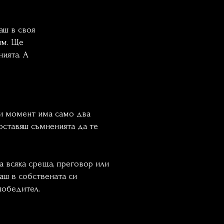
аш в своя
им. Ще
нията. А
ози момент има само два
 оставяш съмненията да те
а всяка среща, преговор или
ваш в собствената си
победител.