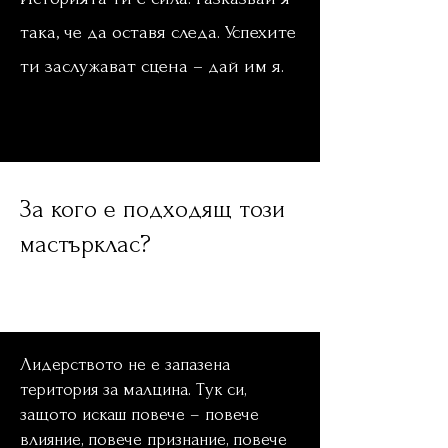
така, че да оставя следа. Успехите
ти заслужават сцена – дай им я.
Мастърклас по лидерство
лаборатория за лидери
За кого е подходящ този
мастърклас?
Лаборатория
за лидери мастърклас по
лидерство
Лидерството не е запазена
територия за малцина. Тук си,
защото искаш повече – повече
влияние, повече признание, повече