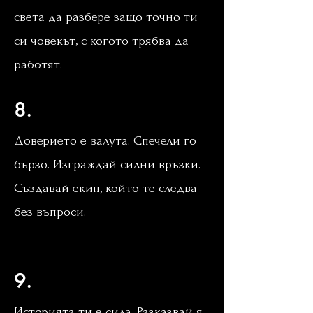
света да разбере защо точно ти
си човекът, с когото трябва да
работят.
8.
Доверието е валута. Спечели го
бързо. Изграждай силни връзки.
Създавай екип, който те следва
без въпроси.
Лаборатория за
лидер мастърклас
9.
Историята ти е сила. Разказвай я