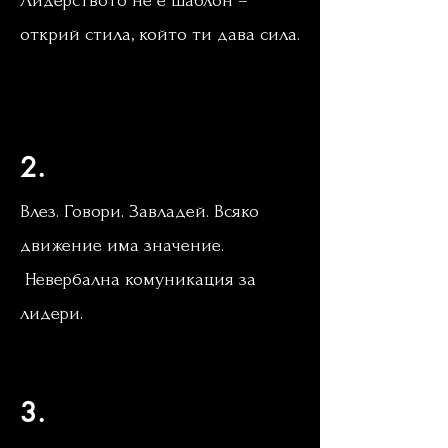
Лидерството не е шаблон –
открий стила, който ти дава сила.
Лаборатория за лидери
мастърклас
2.
Влез. Говори. Завладей. Всяко
движение има значение.
Невербална комуникация за
лидери.
мастърклас по
лидерство.
3.