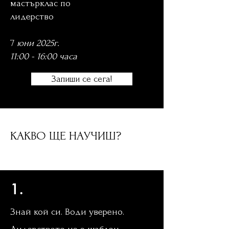
мастърклас по
лидерство
Лаборатория за
лидери
7
юни 2025г.
11:00 - 16:00 часа
Запиши се сега!
КАКВО ЩЕ НАУЧИШ?
Лаборатория за лидери
мастърклас по лидерство
1.
Знай кой си. Води уверено.