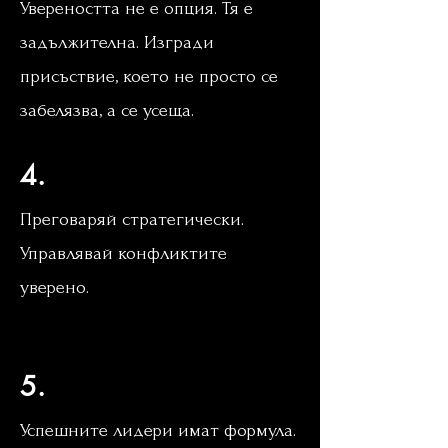
Увереността не е опция. Тя е
задължителна. Изгради
присъствие, което не просто се
забелязва, а се усеща.
4.
Преговаряй стратегически.
Управлявай конфликтите
уверено.
Лаборатория за лидери
мастърклас лидерство
5.
Успешните лидери имат формула.