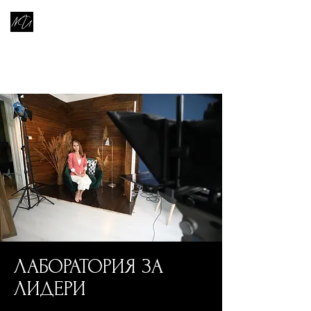
Уроци по
Лидерство &
Комуникация
ЛАБОРАТОРИЯ ЗА
ЛИДЕРИ
мастърклас по лидерство