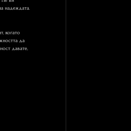
 Не ви 
на надеждата.
, когато 
жността да 
ност давате, 