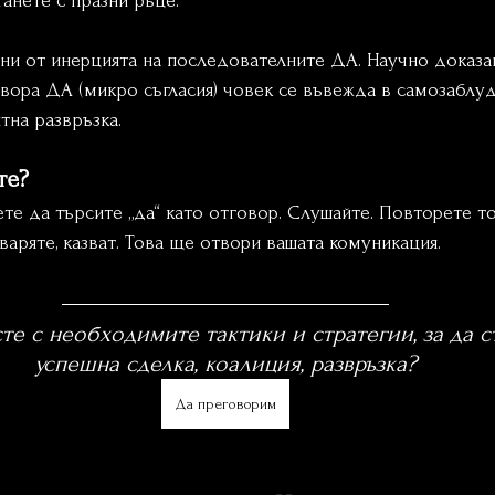
анете с празни ръце.
и от инерцията на последователните ДА. Научно доказано
ора ДА (микро съгласия) човек се въвежда в самозаблуда
тна развръзка. 
те? 
те да търсите „да“ като отговор. Слушайте. Повторете то
оваряте, казват. Това ще отвори вашата комуникация.
те с необходимите тактики и стратегии, за да с
успешна сделка, коалиция, развръзка?
Да преговорим