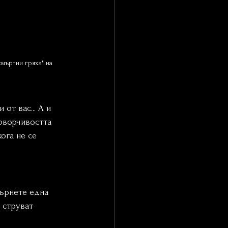
смъртни гряха" на 
от вас... А и 
говорчивостта 
ога не се 
ърнете една 
 струват 