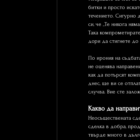
битки и просто искат
течението. Сигурно 
си, че „Те никога няма
Така компрометирате 
дори да стигнете до 
По ирония на съдбата
не оценява направенит
как да потърсят комп
днес, ще ви се отплат
случва. Вие сте залож
Какво да направи
Неосъществената сде
сделка в добра, про
твърде много в дълг