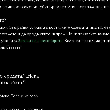
 са любезни с вас, но никога не правят това, което искате.
но всъщност само ви губят времето. А вие сте заложници 
те?
или безкрайни усилия да постигнете сделката, има момент
 откажете и да продължите напред. Но използвайте възмо
суровите 
Закони на Преговорите
: Колкото по-голяма стой
ни ставате.
 средата.“ „Нека 
печалбата.“
мис. Това е мързел.
страхувате от истински 