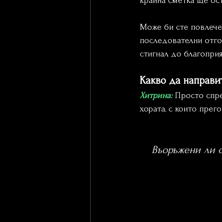
крайна сметка ще ост
Може би сте повлечен
последователни отгов
стигнал до благоприя
Какво да направи
Хитрина:
Просто спре
хората, с които прег
Въоръжени ли с