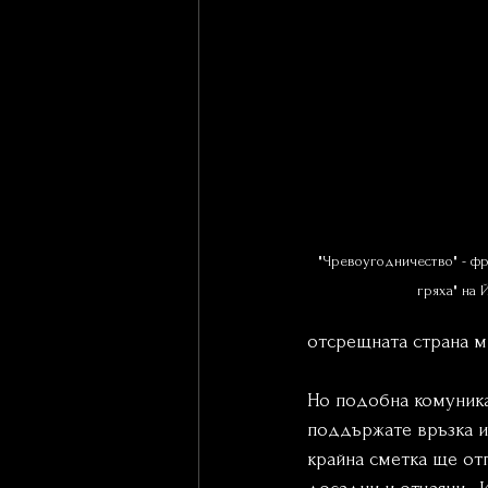
"Чревоугодничество" - фр
гряха" на 
отсрещната страна м
Но подобна комуника
поддържате връзка и 
крайна сметка ще отг