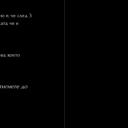
 е, че след 3 
та, че е 
ва, което 
тигнете до 