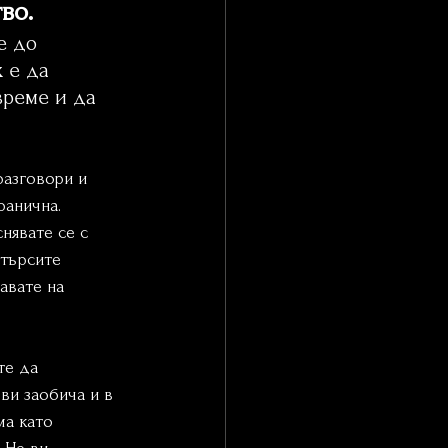
во.
е до 
х е да 
време и да 
разговори и 
ранична. 
нявате се с 
търсите 
авате на 
те да 
ви заобича и в 
ма като 