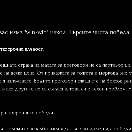
вас няма "win-win" изход. Търсите чиста победа.
ткосрочна алчност.
рещната страна на масата за преговори не са партньори, а
е на всяка цена. От приказката за тоягата и моркова вие 
да я използвате. Водите преговори сякаш сте на боксов рин
и ако другите не са съгласни, това си е техен проблем. Н
 краткосрочните победи.
ъс, големите печалби изглеждат все по-далечни, а победит