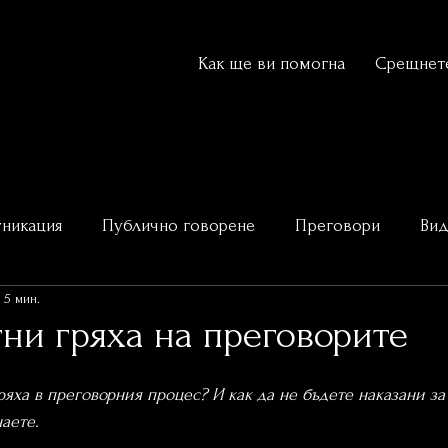
Как ще ви помогна
Срещнете
никация
Публично говорене
Преговори
Ви
 5 мин.
ай-добрите оратори
тни гряха на преговорите
ряха в преговорния процес? И как да не бъдете наказани за 
наете.