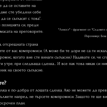
е да се оставите на 
даже сте убедили себе 
 да се съгласят с това“. 
позицията си, преди 
"Леност" - фрагмент от "Седемте 
масата на преговорите.
Йеронимус Бош
, отсрещната страна 
е от вас компромиси. (А може би те дори не са ги искали 
ромис, когато вие сте винаги съгласни.) Надявате се, че с
и утре, при следваща сделка... И все пак това някак си ник
ник на своето съгласие.
те? 
лка е по-добра от лошата сделка. Ако не можете да прев
дължете напред, не търсете компромиси. Защото те ще ви
осрочен план.