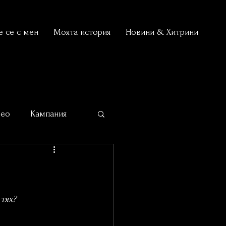
 се с мен
Моята история
Новини & Хитрини
део
Кампания
тях? 