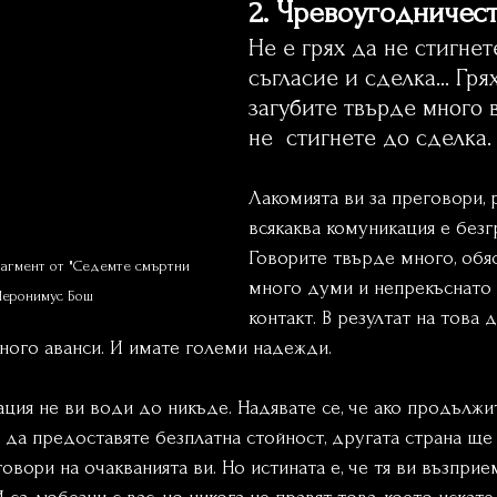
2. Чревоугодничест
Не е грях да не стигнет
съгласие и сделка... Гря
загубите твърде много 
не  стигнете до сделка.
Лакомията ви за преговори, 
всякаква комуникация е безг
Говорите твърде много, обяс
агмент от "Седемте смъртни 
много думи и непрекъснато 
Йеронимус Бош
контакт. В резултат на това д
ного аванси. И имате големи надежди.
ция не ви води до никъде. Надявате се, че ако продължи
да предоставяте безплатна стойност, другата страна ще 
овори на очакванията ви. Но истината е, че тя ви възприе