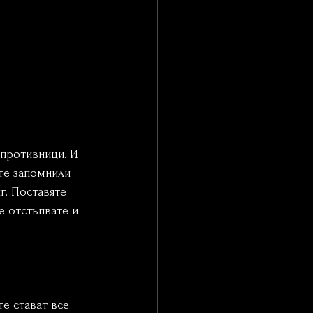
 противници. И 
сте запомнили 
г. Поставяте 
е отстъпвате и 
е стават все 