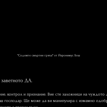
"Седемте смъртни гряха" от Йеронимус Бош
 заветното ДА.
е, контрол и признание. Вие сте заложници на чуждото Д
ваш господар. Ще може да ви манипулира с измамно одобр