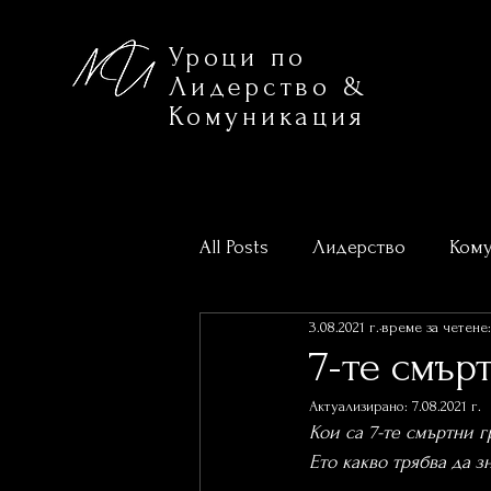
Уроци по
Лидерство &
Комуникация
All Posts
Лидерство
Кому
3.08.2021 г.
време за четене:
Предстоящи обучения
Н
7-те смър
Актуализирано:
7.08.2021 г.
Кои са 7-те смъртни г
Ето какво трябва да з