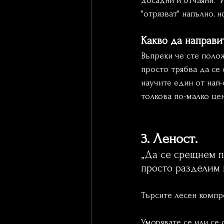
досадни и отчаяни.  И
"отрязват" напълно, 
Какво да направи
Въпреки че сте полож
просто трябва да се
научите един от най-
толкова по-малко цен
3. Леност.
„Да се срещнем по
просто разделим 
Търсите лесен компро
Уморявате се или се 